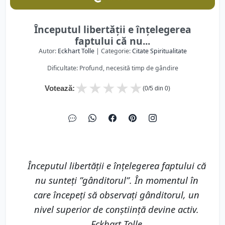
Începutul libertății e înțelegerea
faptului că nu...
Autor:
Eckhart Tolle
| Categorie:
Citate Spiritualitate
Dificultate: Profund, necesită timp de gândire
★
★
★
★
★
Votează:
(
0
/5 din
0
)
Începutul libertății e înțelegerea faptului că
nu sunteți ”gânditorul”. În momentul în
care începeți să observați gânditorul, un
nivel superior de conștiință devine activ.
Eckhart Tolle