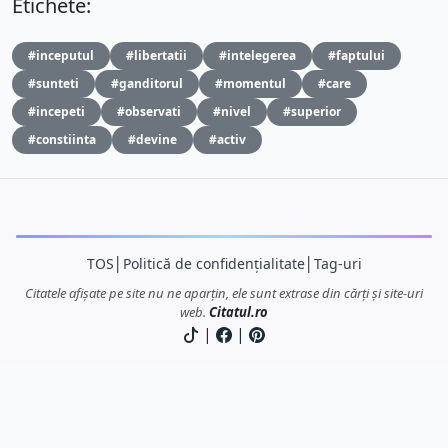
Etichete:
#inceputul
#libertatii
#intelegerea
#faptului
#sunteti
#ganditorul
#momentul
#care
#incepeti
#observati
#nivel
#superior
#constiinta
#devine
#activ
TOS
│
Politică de confidențialitate
│
Tag-uri
Citatele afișate pe site nu ne aparțin, ele sunt extrase din cărți și site-uri
web.
Citatul.ro
|
|