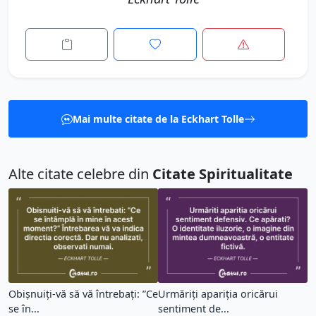
Mai multe citate de la Eckhart Tolle
Alte citate celebre din
Citate Spiritualitate
Obișnuiți-vă să vă întrebați: ”Ce
Urmăriți apariția oricărui
se în...
sentiment de...