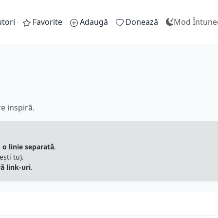
tori
Favorite
Adaugă
Donează
Mod Întune
e inspiră.
e
o linie separată
.
ști tu).
ră link-uri
.