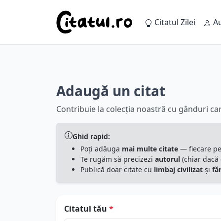
Citatul Zilei
Au
Adaugă un citat
Contribuie la colecția noastră cu gânduri car
Ghid rapid:
Poți adăuga
mai multe citate
— fiecare p
Te rugăm să precizezi
autorul
(chiar dacă e
Publică doar citate cu
limbaj civilizat
și
fă
Citatul tău
*