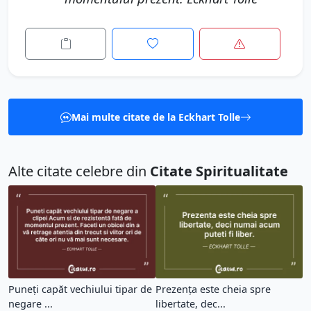
Mai multe citate de la Eckhart Tolle
Alte citate celebre din
Citate Spiritualitate
Puneți capăt vechiului tipar de
Prezența este cheia spre
negare ...
libertate, dec...