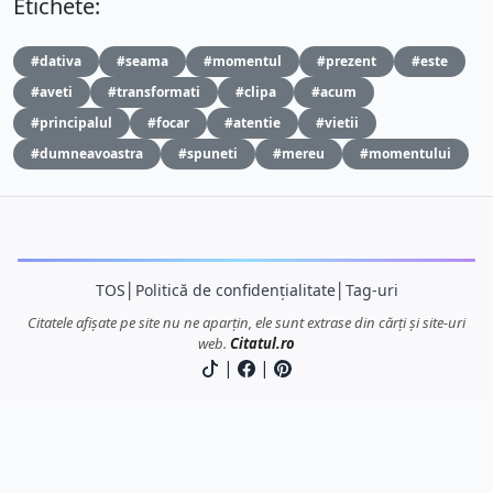
Etichete:
#dativa
#seama
#momentul
#prezent
#este
#aveti
#transformati
#clipa
#acum
#principalul
#focar
#atentie
#vietii
#dumneavoastra
#spuneti
#mereu
#momentului
TOS
│
Politică de confidențialitate
│
Tag-uri
Citatele afișate pe site nu ne aparțin, ele sunt extrase din cărți și site-uri
web.
Citatul.ro
|
|