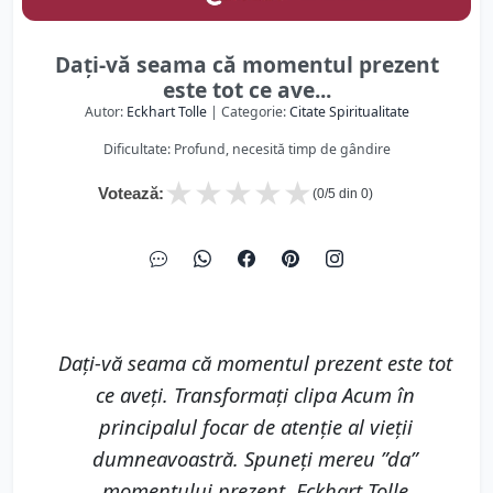
Dați-vă seama că momentul prezent
este tot ce ave...
Autor:
Eckhart Tolle
| Categorie:
Citate Spiritualitate
Dificultate: Profund, necesită timp de gândire
★
★
★
★
★
Votează:
(
0
/5 din
0
)
Dați-vă seama că momentul prezent este tot
ce aveți. Transformați clipa Acum în
principalul focar de atenție al vieții
dumneavoastră. Spuneți mereu ”da”
momentului prezent. Eckhart Tolle