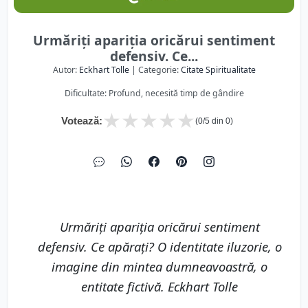
Urmăriți apariția oricărui sentiment
defensiv. Ce...
Autor:
Eckhart Tolle
| Categorie:
Citate Spiritualitate
Dificultate: Profund, necesită timp de gândire
★
★
★
★
★
Votează:
(
0
/5 din
0
)
Urmăriți apariția oricărui sentiment
defensiv. Ce apărați? O identitate iluzorie, o
imagine din mintea dumneavoastră, o
entitate fictivă. Eckhart Tolle