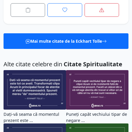
Mai multe citate de la Eckhart Tolle
Alte citate celebre din
Citate Spiritualitate
Dați-vă seama că momentul
Puneți capăt vechiului tipar de
prezent este ...
negare ...