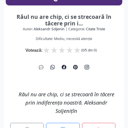
Răul nu are chip, ci se strecoară în
tăcere prin i...
Autor:
Aleksandr Soljenin
| Categorie:
Citate Triste
Dificultate: Mediu, necesită atenție
★
★
★
★
★
Votează:
(
0
/5 din
0
)
Răul nu are chip, ci se strecoară în tăcere
prin indiferența noastră. Aleksandr
Soljenițîn