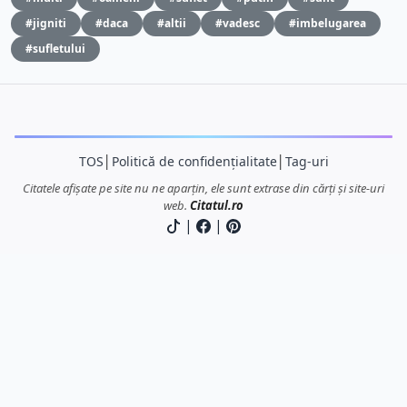
#jigniti
#daca
#altii
#vadesc
#imbelugarea
#sufletului
TOS
│
Politică de confidențialitate
│
Tag-uri
Citatele afișate pe site nu ne aparțin, ele sunt extrase din cărți și site-uri
web.
Citatul.ro
|
|