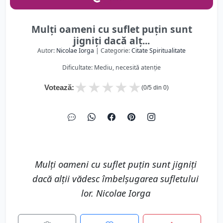
Mulţi oameni cu suflet puţin sunt
jigniţi dacă alţ...
Autor:
Nicolae Iorga
| Categorie:
Citate Spiritualitate
Dificultate: Mediu, necesită atenție
★
★
★
★
★
Votează:
(
0
/5 din
0
)
Mulţi oameni cu suflet puţin sunt jigniţi
dacă alţii vădesc îmbelşugarea sufletului
lor. Nicolae Iorga