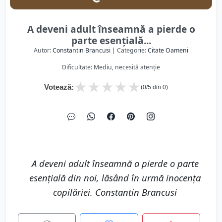
A deveni adult înseamnă a pierde o
parte esențială...
Autor:
Constantin Brancusi
| Categorie:
Citate Oameni
Dificultate: Mediu, necesită atenție
★
★
★
★
★
Votează:
(
0
/5 din
0
)
A deveni adult înseamnă a pierde o parte
esențială din noi, lăsând în urmă inocența
copilăriei. Constantin Brancusi