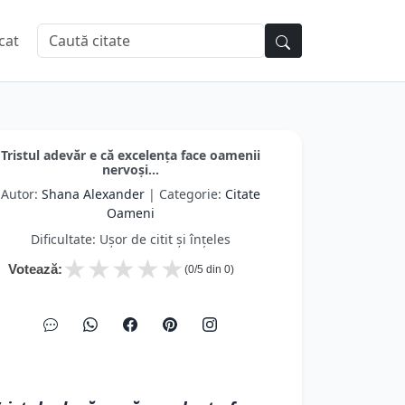
cat
Tristul adevăr e că excelența face oamenii
nervoși...
Autor:
Shana Alexander
| Categorie:
Citate
Oameni
Dificultate: Ușor de citit și înțeles
★
★
★
★
★
Votează:
(
0
/5 din
0
)