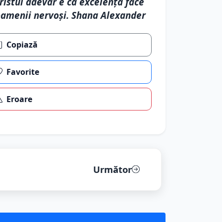
ristul adevăr e că excelența face
amenii nervoși. Shana Alexander
Copiază
Favorite
Eroare
Următor