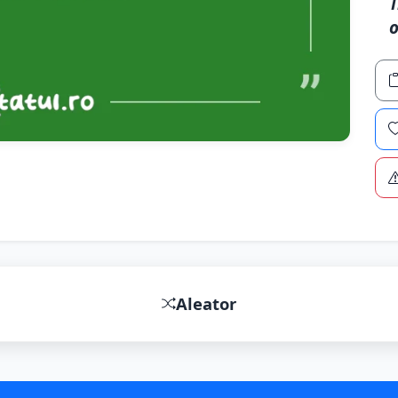
T
o
Aleator