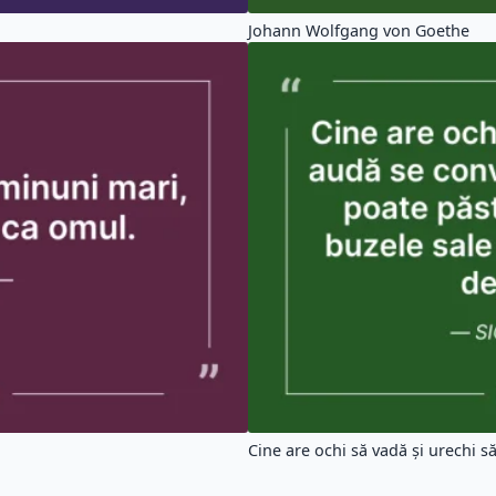
Johann Wolfgang von Goethe
Cine are ochi să vadă și urechi să