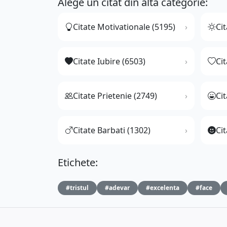
Alege un citat din altă categorie:
Citate Motivationale (5195)
Cit
Citate Iubire (6503)
Ci
Citate Prietenie (2749)
Ci
Citate Barbati (1302)
Cit
Etichete:
#tristul
#adevar
#excelenta
#face