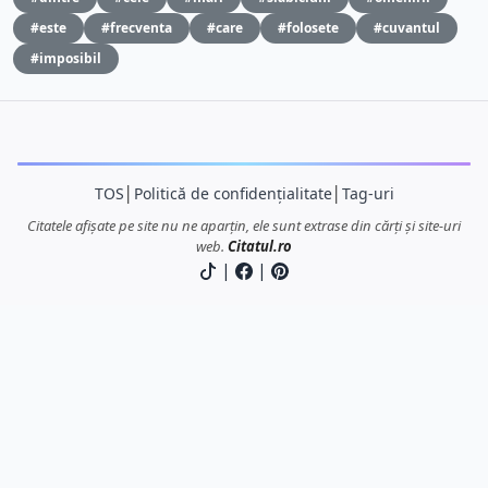
#este
#frecventa
#care
#folosete
#cuvantul
#imposibil
TOS
│
Politică de confidențialitate
│
Tag-uri
Citatele afișate pe site nu ne aparțin, ele sunt extrase din cărți și site-uri
web.
Citatul.ro
|
|