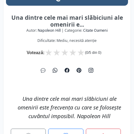
Una dintre cele mai mari slăbiciuni ale
omenirii e...
Autor:
Napoleon Hill
| Categorie:
Citate Oameni
Dificultate: Mediu, necesită atenție
★
★
★
★
★
Votează:
(
0
/5 din
0
)
Una dintre cele mai mari slăbiciuni ale
omenirii este frecvenţa cu care se foloseşte
cuvântul imposibil. Napoleon Hill