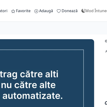
tori
Favorite
Adaugă
Donează
Mod Întune
O
O