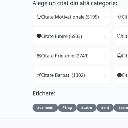
Alege un citat din altă categorie:
Citate Motivationale (5195)
Cit
Citate Iubire (6503)
Ci
Citate Prietenie (2749)
Ci
Citate Barbati (1302)
Cit
Etichete:
#oamenii
#trag
#catre
#alti
#oam