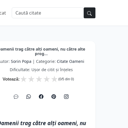
cat
amenii trag către alți oameni, nu către alte
prog...
Autor:
Sorin Popa
| Categorie:
Citate Oameni
Dificultate: Ușor de citit și înțeles
★
★
★
★
★
Votează:
(
0
/5 din
0
)
amenii trag către alți oameni, nu