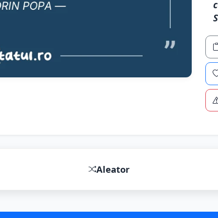
c
S
Aleator