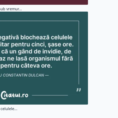
ub vremur...
elulele...