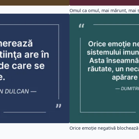
Omul ca omul, mai mărunt, mai s
Orice emoţie negativă blochează c