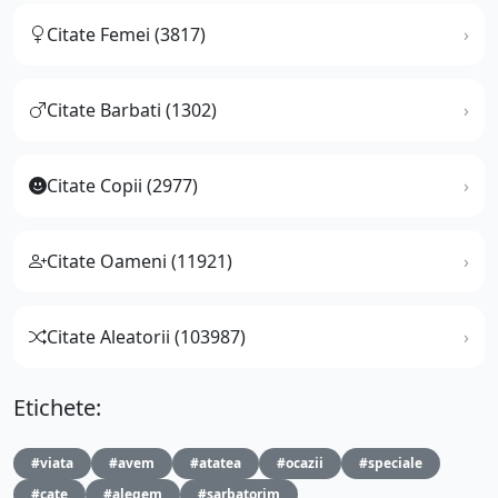
Citate Femei (3817)
Citate Barbati (1302)
Citate Copii (2977)
Citate Oameni (11921)
Citate Aleatorii (103987)
Etichete:
#viata
#avem
#atatea
#ocazii
#speciale
#cate
#alegem
#sarbatorim