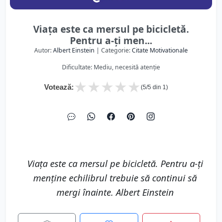
Viața este ca mersul pe bicicletă.
Pentru a-ți men...
Autor:
Albert Einstein
| Categorie:
Citate Motivationale
Dificultate: Mediu, necesită atenție
★
★
★
★
★
Votează:
(
5
/5 din
1
)
Viața este ca mersul pe bicicletă. Pentru a-ți
menține echilibrul trebuie să continui să
mergi înainte. Albert Einstein