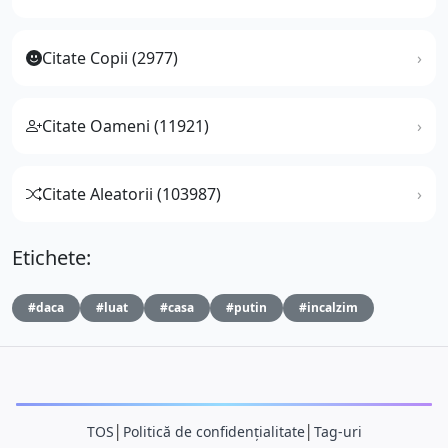
Citate Copii (2977)
Citate Oameni (11921)
Citate Aleatorii (103987)
Etichete:
#daca
#luat
#casa
#putin
#incalzim
TOS
│
Politică de confidențialitate
│
Tag-uri