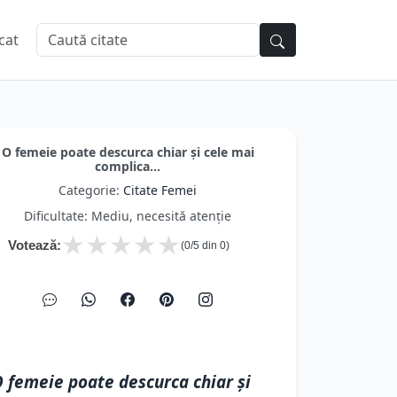
cat
O femeie poate descurca chiar și cele mai
complica...
Categorie:
Citate Femei
Dificultate: Mediu, necesită atenție
★
★
★
★
★
Votează:
(
0
/5 din
0
)
 femeie poate descurca chiar și