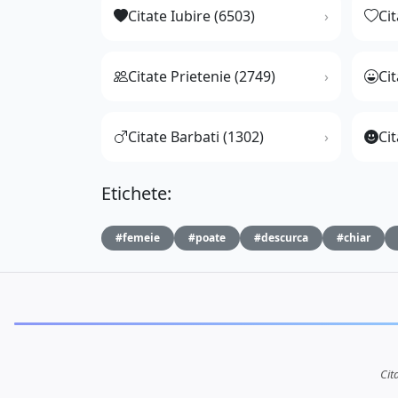
Citate Iubire (6503)
Ci
Citate Prietenie (2749)
Ci
Citate Barbati (1302)
Cit
Etichete:
#femeie
#poate
#descurca
#chiar
Cit