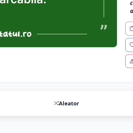
c
a
Aleator