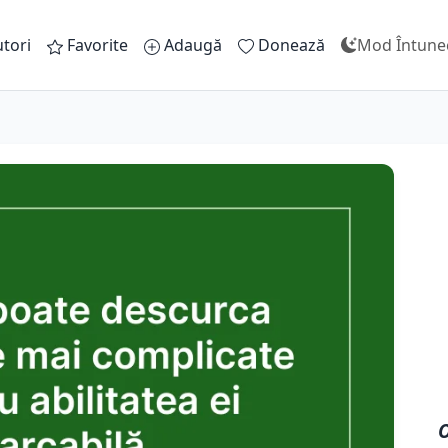
tori
Favorite
Adaugă
Donează
Mod Întune
O