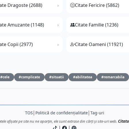
tate Dragoste (2688)
Citate Fericire (5862)
tate Amuzante (1148)
Citate Familie (1236)
ate Copii (2977)
Citate Oameni (11921)
#cele
#complicate
#situatii
#abilitatea
#remarcabila
TOS
│
Politică de confidențialitate
│
Tag-uri
atele afișate pe site nu ne aparțin, ele sunt extrase din cărți și site-uri web.
Citatu
|
|