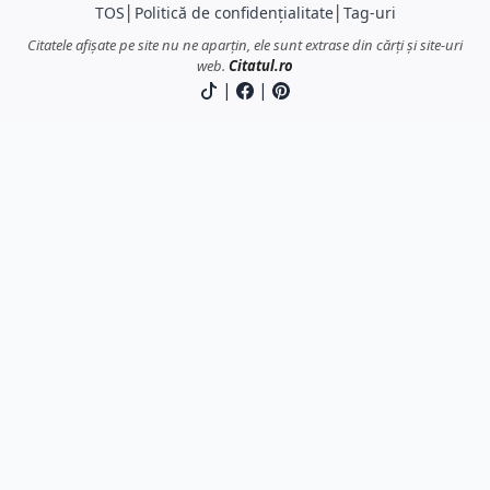
TOS
│
Politică de confidențialitate
│
Tag-uri
Citatele afișate pe site nu ne aparțin, ele sunt extrase din cărți și site-uri
web.
Citatul.ro
|
|