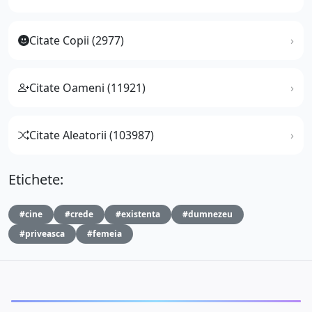
Citate Copii (2977)
Citate Oameni (11921)
Citate Aleatorii (103987)
Etichete:
#cine
#crede
#existenta
#dumnezeu
#priveasca
#femeia