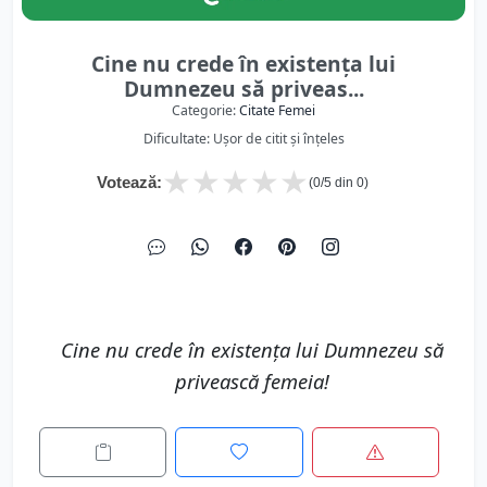
Cine nu crede în existenţa lui
Dumnezeu să priveas...
Categorie:
Citate Femei
Dificultate: Ușor de citit și înțeles
★
★
★
★
★
Votează:
(
0
/5 din
0
)
Cine nu crede în existenţa lui Dumnezeu să
privească femeia!