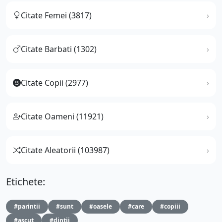
Citate Femei (3817)
Citate Barbati (1302)
Citate Copii (2977)
Citate Oameni (11921)
Citate Aleatorii (103987)
Etichete:
#parintii
#sunt
#oasele
#care
#copiii
#ascut
#dintii