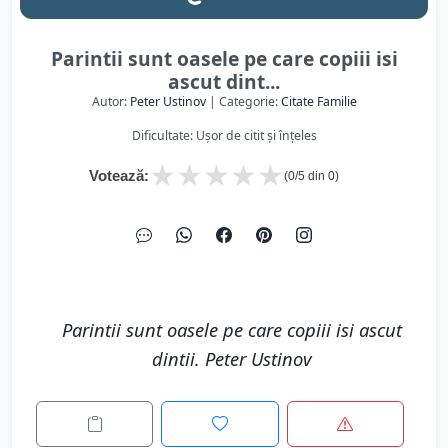
Parintii sunt oasele pe care copiii isi
ascut dint...
Autor:
Peter Ustinov
| Categorie:
Citate Familie
Dificultate: Ușor de citit și înțeles
★
★
★
★
★
Votează:
(
0
/5 din
0
)
Parintii sunt oasele pe care copiii isi ascut
dintii. Peter Ustinov