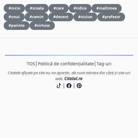
#nicio
#scoala
#care
#ridice
#inaltimea
#unui
#camin
#decent
#niciun
#profesor
#parinte
#virtuos
TOS
│
Politică de confidențialitate
│
Tag-uri
Citatele afișate pe site nu ne aparțin, ele sunt extrase din cărți și site-uri
web.
Citatul.ro
|
|