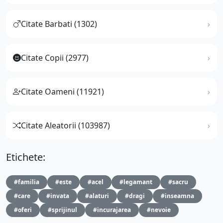
Citate Barbati (1302)
Citate Copii (2977)
Citate Oameni (11921)
Citate Aleatorii (103987)
Etichete:
#familia
#este
#acel
#legamant
#sacru
#care
#invata
#alaturi
#dragi
#inseamna
#oferi
#sprijinul
#incurajarea
#nevoie