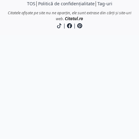
TOS
│
Politică de confidențialitate
│
Tag-uri
Citatele afișate pe site nu ne aparțin, ele sunt extrase din cărți și site-uri
web.
Citatul.ro
|
|