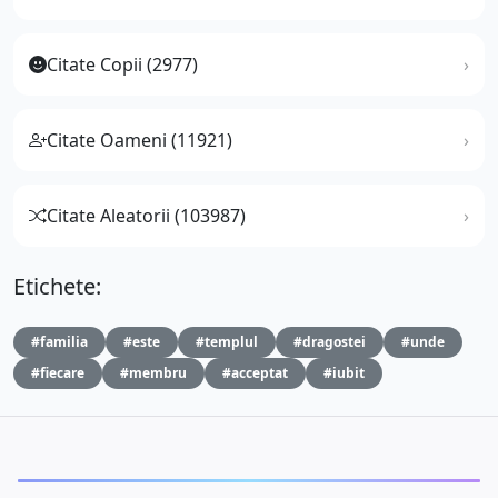
Citate Copii (2977)
Citate Oameni (11921)
Citate Aleatorii (103987)
Etichete:
#familia
#este
#templul
#dragostei
#unde
#fiecare
#membru
#acceptat
#iubit