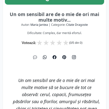
Un om sensibil are de o mie de ori mai
multe motiv...
Autor:
Maria Jantea
| Categorie:
Citate Dragoste
Dificultate: Complex, dar merită efortul.
★
★
★
★
★
Votează:
(
0
/5 din
0
)
Un om sensibil are de o mie de ori mai
multe motive să se bucure de tot ce
observă: cerul, copacii, frumusețea
păsărilor sau a florilor, amurgul și răsăritul,
chiar și tristețea și singurătatea pot avea