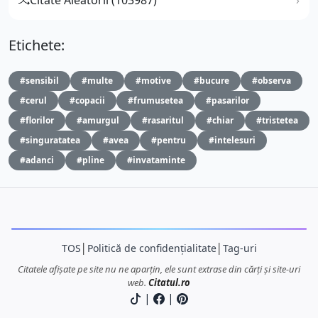
Etichete:
#sensibil
#multe
#motive
#bucure
#observa
#cerul
#copacii
#frumusetea
#pasarilor
#florilor
#amurgul
#rasaritul
#chiar
#tristetea
#singuratatea
#avea
#pentru
#intelesuri
#adanci
#pline
#invataminte
TOS
│
Politică de confidențialitate
│
Tag-uri
Citatele afișate pe site nu ne aparțin, ele sunt extrase din cărți și site-uri
web.
Citatul.ro
|
|