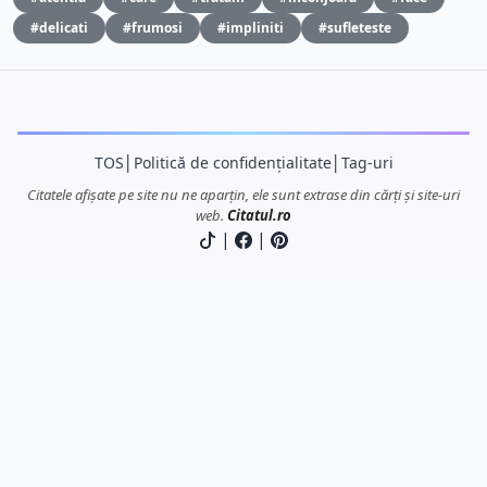
#delicati
#frumosi
#impliniti
#sufleteste
TOS
│
Politică de confidențialitate
│
Tag-uri
Citatele afișate pe site nu ne aparțin, ele sunt extrase din cărți și site-uri
web.
Citatul.ro
|
|