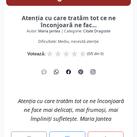
Atenția cu care tratăm tot ce ne
înconjoară ne fac...
Autor:
Maria Jantea
| Categorie:
Citate Dragoste
Dificultate: Mediu, necesită atenție
★
★
★
★
★
Votează:
(
0
/5 din
0
)
Atenția cu care tratăm tot ce ne înconjoară
ne face mai delicați, mai frumoși, mai
împliniți sufletește. Maria Jantea