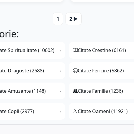
1
2 ▶️
orie:
ate Spiritualitate (10602)
Citate Crestine (6161)
tate Dragoste (2688)
Citate Fericire (5862)
tate Amuzante (1148)
Citate Familie (1236)
ate Copii (2977)
Citate Oameni (11921)