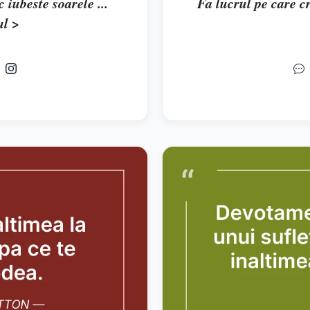
ubeste soarele ...
Fa lucrul pe care cre
ul >