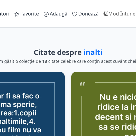
tori
Favorite
Adaugă
Donează
Mod Întune
Citate despre
inalti
m găsit o colecție de
13
citate celebre care conțin acest cuvânt chei