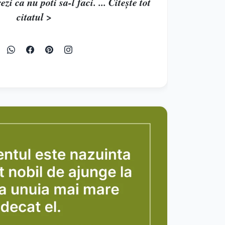
zi ca nu poti sa-l faci. ... Citește tot
citatul >