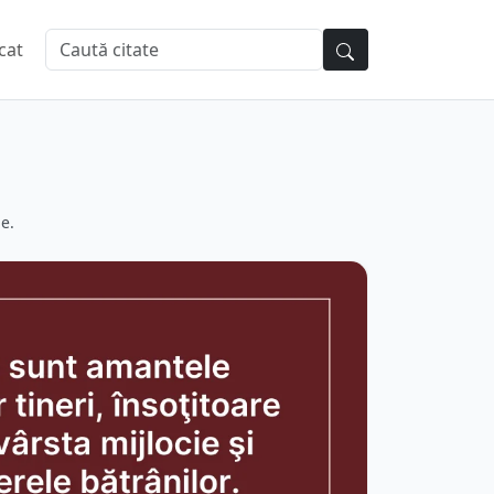
cat
e.