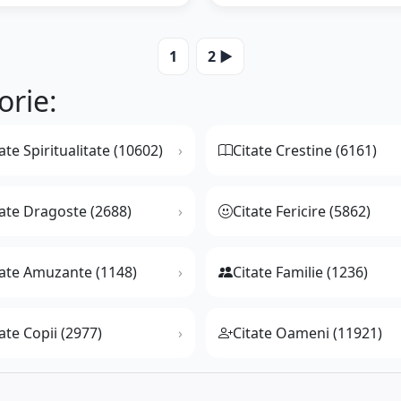
1
2 ▶️
orie:
ate Spiritualitate (10602)
Citate Crestine (6161)
tate Dragoste (2688)
Citate Fericire (5862)
tate Amuzante (1148)
Citate Familie (1236)
ate Copii (2977)
Citate Oameni (11921)