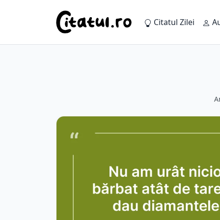
Citatul Zilei
Au
A