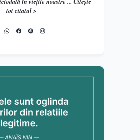
iodată în viețile noastre ... Citește
tot citatul >