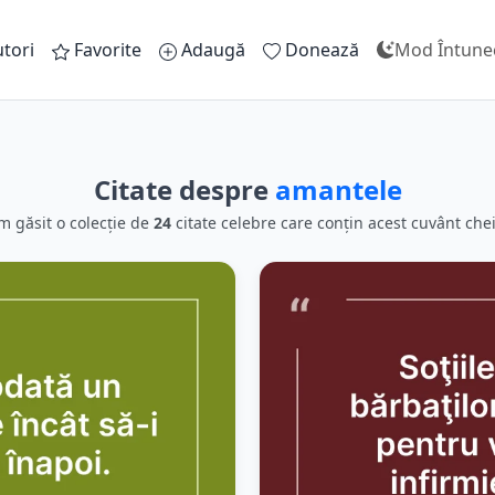
tori
Favorite
Adaugă
Donează
Mod Întune
Citate despre
amantele
m găsit o colecție de
24
citate celebre care conțin acest cuvânt chei