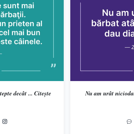
epte decât ... Citește
Nu am urât niciodată