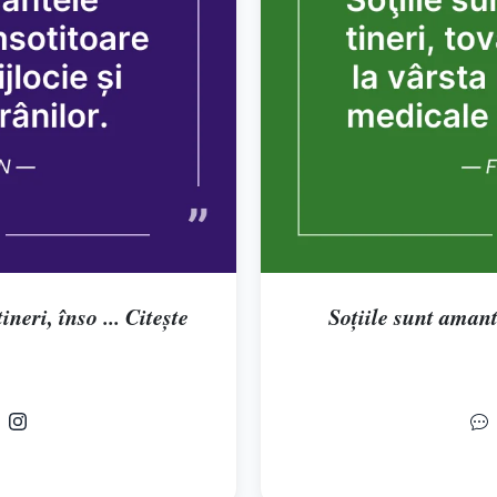
neri, înso ... Citește
Soţiile sunt amante