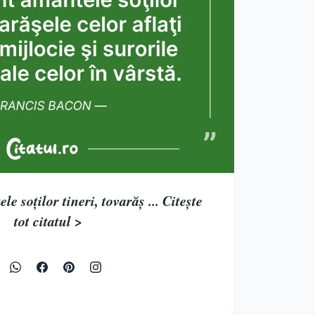
le soţilor tineri, tovarăş ... Citește
tot citatul >