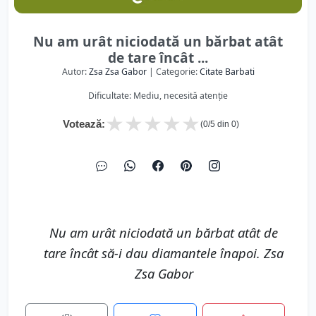
Nu am urât niciodată un bărbat atât
de tare încât ...
Autor:
Zsa Zsa Gabor
| Categorie:
Citate Barbati
Dificultate: Mediu, necesită atenție
★
★
★
★
★
Votează:
(
0
/5 din
0
)
Nu am urât niciodată un bărbat atât de
tare încât să-i dau diamantele înapoi. Zsa
Zsa Gabor