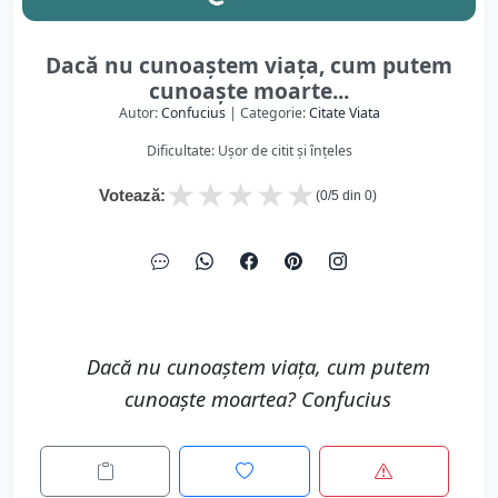
Dacă nu cunoaștem viața, cum putem
cunoaște moarte...
Autor:
Confucius
| Categorie:
Citate Viata
Dificultate: Ușor de citit și înțeles
★
★
★
★
★
Votează:
(
0
/5 din
0
)
Dacă nu cunoaștem viața, cum putem
cunoaște moartea? Confucius