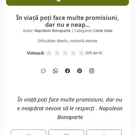
În viață poți face multe promisiuni,
dar nu e neap...
Autor:
Napoleon Bonaparte
| Categorie:
Citate Viata
Dificultate: Mediu, necesită atenție
★
★
★
★
★
Votează:
(
0
/5 din
0
)
În viață poți face multe promisiuni, dar nu
e neapărat nevoie să le respecți . Napoleon
Bonaparte