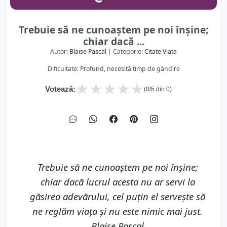
Trebuie să ne cunoaştem pe noi înşine;
chiar dacă ...
Autor:
Blaise Pascal
| Categorie:
Citate Viata
Dificultate: Profund, necesită timp de gândire
★
★
★
★
★
Votează:
(
0
/5 din
0
)
Trebuie să ne cunoaştem pe noi înşine;
chiar dacă lucrul acesta nu ar servi la
găsirea adevărului, cel puţin el serveşte să
ne reglăm viaţa şi nu este nimic mai just.
Blaise Pascal