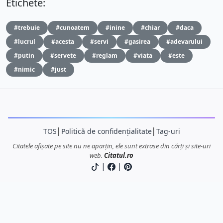
Etichete:
#trebuie
#cunoatem
#inine
#chiar
#daca
#lucrul
#acesta
#servi
#gasirea
#adevarului
#putin
#servete
#reglam
#viata
#este
#nimic
#just
TOS
│
Politică de confidențialitate
│
Tag-uri
Citatele afișate pe site nu ne aparțin, ele sunt extrase din cărți și site-uri
web.
Citatul.ro
|
|