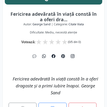
Fericirea adevărată în viață constă în
a oferi dra...
Autor:
George Sand
| Categorie:
Citate Viata
Dificultate: Mediu, necesită atenție
★
★
★
★
★
Votează:
(
0
/5 din
0
)
Fericirea adevărată în viață constă în a oferi
dragoste și a primi iubire înapoi. George
Sand