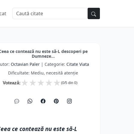
cat
Ceea ce contează nu este să-L descoperi pe
Dumneze...
utor:
Octavian Paler
| Categorie:
Citate Viata
Dificultate: Mediu, necesită atenție
★
★
★
★
★
Votează:
(
0
/5 din
0
)
eea ce contează nu este să-L