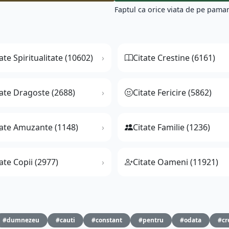
Faptul ca orice viata de pe pamant
ate Spiritualitate (10602)
Citate Crestine (6161)
tate Dragoste (2688)
Citate Fericire (5862)
tate Amuzante (1148)
Citate Familie (1236)
ate Copii (2977)
Citate Oameni (11921)
#dumnezeu
#cauti
#constant
#pentru
#odata
#cr