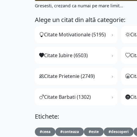
Gresesti, crezand ca numai pe mare limit...
Alege un citat din altă categorie:
Citate Motivationale (5195)
Cit
Citate Iubire (6503)
Ci
Citate Prietenie (2749)
Ci
Citate Barbati (1302)
Cit
Etichete:
#ceea
#conteaza
#este
#descoperi