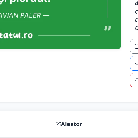
d
c
c
O
Aleator