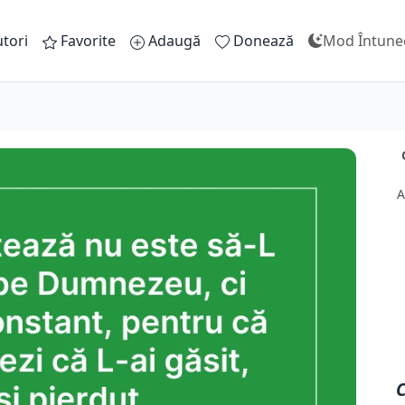
tori
Favorite
Adaugă
Donează
Mod Întune
A
C