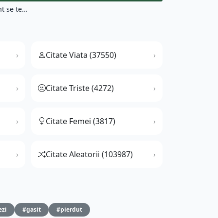
 se te...
Citate Viata (37550)
Citate Triste (4272)
Citate Femei (3817)
Citate Aleatorii (103987)
ezi
#gasit
#pierdut