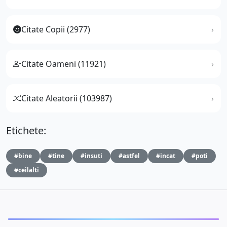
Citate Copii (2977)
Citate Oameni (11921)
Citate Aleatorii (103987)
Etichete:
#bine
#tine
#insuti
#astfel
#incat
#poti
#ceilalti