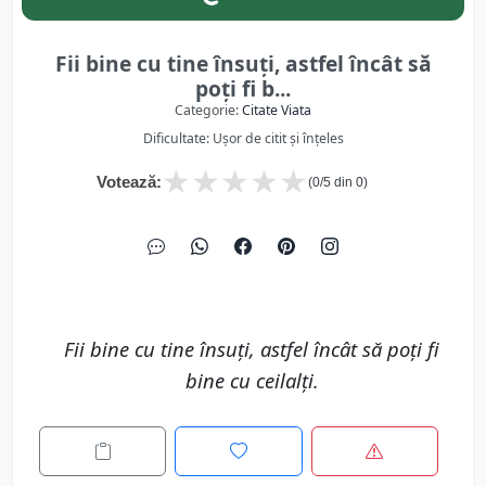
Fii bine cu tine însuți, astfel încât să
poți fi b...
Categorie:
Citate Viata
Dificultate: Ușor de citit și înțeles
★
★
★
★
★
Votează:
(
0
/5 din
0
)
Fii bine cu tine însuți, astfel încât să poți fi
bine cu ceilalți.