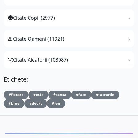
Citate Copii (2977)
Citate Oameni (11921)
Citate Aleatorii (103987)
Etichete:
#fiecare
#este
#sansa
#face
#lucrurile
#bine
#decat
#ieri