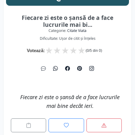
Fiecare zi este o șansă de a face
lucrurile mai bi...
Categorie:
Citate Viata
Dificultate: Ușor de citit și înțeles
★
★
★
★
★
Votează:
(
0
/5 din
0
)
Fiecare zi este o șansă de a face lucrurile
mai bine decât ieri.