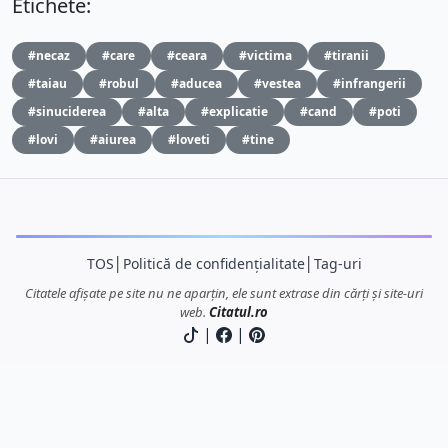
Etichete:
#necaz
#care
#ceara
#victima
#tiranii
#taiau
#robul
#aducea
#vestea
#infrangerii
#sinuciderea
#alta
#explicatie
#cand
#poti
#lovi
#aiurea
#loveti
#tine
TOS
│
Politică de confidențialitate
│
Tag-uri
Citatele afișate pe site nu ne aparțin, ele sunt extrase din cărți și site-uri
web.
Citatul.ro
|
|