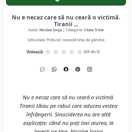
Nu e necaz care să nu ceară o victimă.
Tiranii ...
Autor:
Nicolae Iorga
| Categorie:
Citate Triste
Dificultate: Profund, necesită timp de gândire
★
★
★
★
★
Votează:
(
0
/5 din
0
)
Nu e necaz care să nu ceară o victimă.
Tiranii tăiau pe robul care aducea vestea
înfrângerii. Sinuciderea nu are altă
explicaţie: când nu poţi lovi aiurea, te
loveşti pe tine. Nicolae Iorga