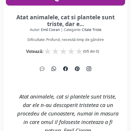
Atat animalele, cat si plantele sunt
triste, dar e...
Autor:
Emil Cioran
| Categorie:
Citate Triste
Dificultate: Profund, necesită timp de gândire
★
★
★
★
★
Votează:
(
0
/5 din
0
)
Atat animalele, cat si plantele sunt triste,
dar ele n-au descoperit tristetea ca un
procedeu de cunoastere, numai in masura
in care omul il foloseste inceteaza a fi
natura. Emil Cioran