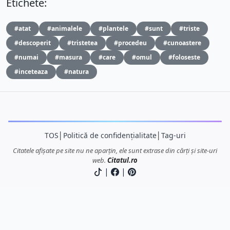
Etichete:
#atat
#animalele
#plantele
#sunt
#triste
#descoperit
#tristetea
#procedeu
#cunoastere
#numai
#masura
#care
#omul
#foloseste
#inceteaza
#natura
TOS
│
Politică de confidențialitate
│
Tag-uri
Citatele afișate pe site nu ne aparțin, ele sunt extrase din cărți și site-uri
web.
Citatul.ro
|
|