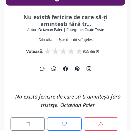
Nu există fericire de care să-ți
amintești fără tr...
Autor:
Octavian Paler
| Categorie:
Citate Triste
Dificultate: Ușor de citit și înțeles
★
★
★
★
★
Votează:
(
0
/5 din
0
)
Nu există fericire de care să-ți amintești fără
tristețe. Octavian Paler