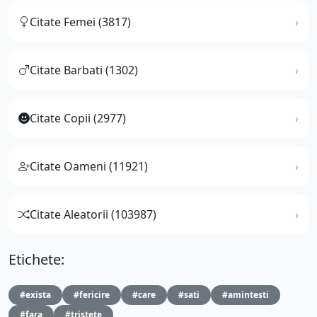
Citate Femei (3817)
Citate Barbati (1302)
Citate Copii (2977)
Citate Oameni (11921)
Citate Aleatorii (103987)
Etichete:
#exista
#fericire
#care
#sati
#amintesti
#fara
#tristete