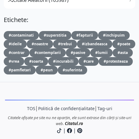
Etichete:
#contaminati
#superstitia
#fapturii
#inchipuim
#ideile
#noastre
#trebui
#izbandeasca
#poate
#contrar
#contemplarii
#pasive
#lumii
#asta
#vrea
#soarta
#incurabili
#care
#protesteaza
#pamfletari
#peun
#suferinta
TOS
│
Politică de confidențialitate
│
Tag-uri
Citatele afișate pe site nu ne aparțin, ele sunt extrase din cărți și site-uri
web.
Citatul.ro
|
|