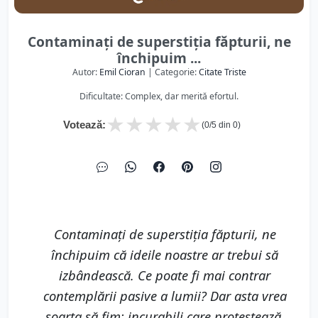
Contaminaţi de superstiţia făpturii, ne
închipuim ...
Autor:
Emil Cioran
| Categorie:
Citate Triste
Dificultate: Complex, dar merită efortul.
★
★
★
★
★
Votează:
(
0
/5 din
0
)
Contaminaţi de superstiţia făpturii, ne
închipuim că ideile noastre ar trebui să
izbândească. Ce poate fi mai contrar
contemplării pasive a lumii? Dar asta vrea
soarta să fim: incurabili care protestează,