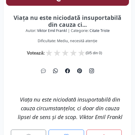
Viața nu este niciodată insuportabilă
din cauza ci...
Autor:
Viktor Emil Frankl
| Categorie:
Citate Triste
Dificultate: Mediu, necesită atenție
★
★
★
★
★
Votează:
(
0
/5 din
0
)
Viața nu este niciodată insuportabilă din
cauza circumstanțelor, ci doar din cauza
lipsei de sens și de scop. Viktor Emil Frankl