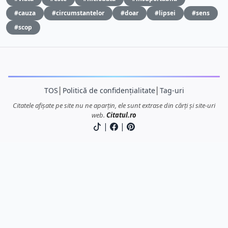
#cauza
#circumstantelor
#doar
#lipsei
#sens
#scop
TOS
│
Politică de confidențialitate
│
Tag-uri
Citatele afișate pe site nu ne aparțin, ele sunt extrase din cărți și site-uri
web.
Citatul.ro
|
|