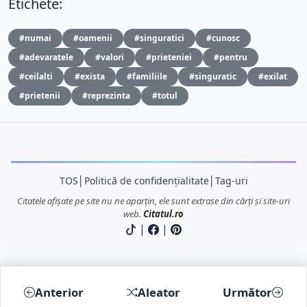
Etichete:
#numai
#oamenii
#singuratici
#cunosc
#adevaratele
#valori
#prieteniei
#pentru
#ceilalti
#exista
#familiile
#singuratic
#exilat
#prietenii
#reprezinta
#totul
TOS
│
Politică de confidențialitate
│
Tag-uri
Citatele afișate pe site nu ne aparțin, ele sunt extrase din cărți și site-uri
web.
Citatul.ro
|
|
Anterior
Aleator
Următor