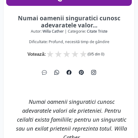
Numai oamenii singuratici cunosc
adevaratele valor...
Autor:
Willa Cather
| Categorie:
Citate Triste
Dificultate: Profund, necesită timp de gândire
★
★
★
★
★
Votează:
(
0
/5 din
0
)
Numai oamenii singuratici cunosc
adevaratele valori ale prieteniei. Pentru
ceilalti exista familiile; pentru un singuratic
sau un exilat prietenii reprezinta totul. Willa
Cather