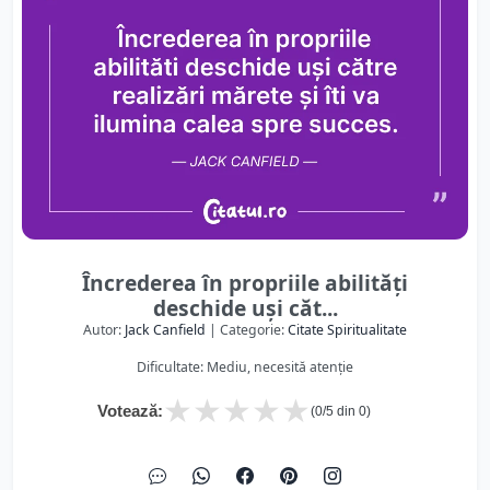
Încrederea în propriile abilități
deschide uși căt...
Autor:
Jack Canfield
| Categorie:
Citate Spiritualitate
Dificultate: Mediu, necesită atenție
★
★
★
★
★
Votează:
(
0
/5 din
0
)