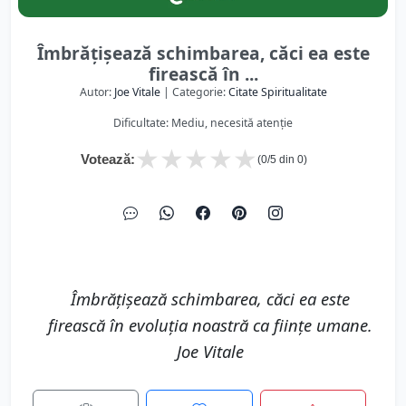
Îmbrățișează schimbarea, căci ea este
firească în ...
Autor:
Joe Vitale
| Categorie:
Citate Spiritualitate
Dificultate: Mediu, necesită atenție
★
★
★
★
★
Votează:
(
0
/5 din
0
)
Îmbrățișează schimbarea, căci ea este
firească în evoluția noastră ca ființe umane.
Joe Vitale