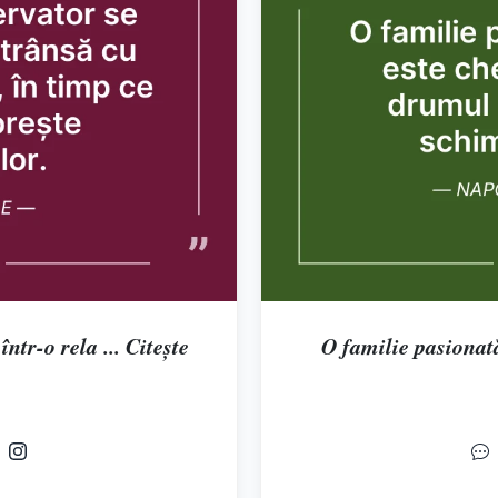
ntr-o rela ... Citește
O familie pasionată