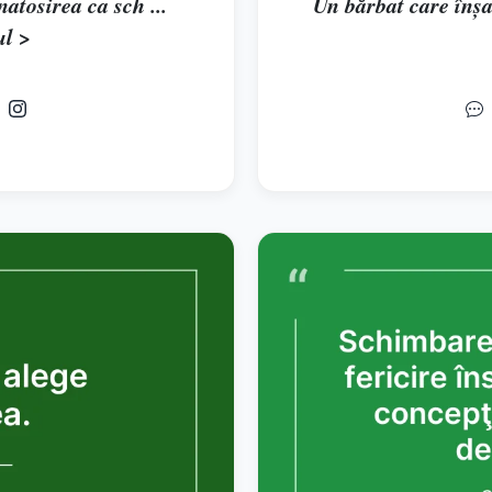
atosirea ca sch ...
Un bărbat care înșal
ul >