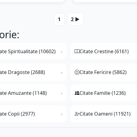
1
2 ▶️
orie:
ate Spiritualitate (10602)
Citate Crestine (6161)
tate Dragoste (2688)
Citate Fericire (5862)
tate Amuzante (1148)
Citate Familie (1236)
ate Copii (2977)
Citate Oameni (11921)