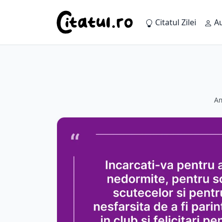
Citatul Zilei
Au
Am