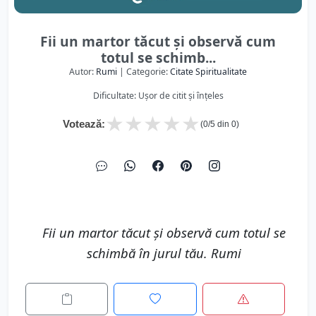
Fii un martor tăcut și observă cum
totul se schimb...
Autor:
Rumi
| Categorie:
Citate Spiritualitate
Dificultate: Ușor de citit și înțeles
★
★
★
★
★
Votează:
(
0
/5 din
0
)
Fii un martor tăcut și observă cum totul se
schimbă în jurul tău. Rumi