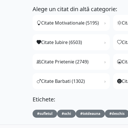
Alege un citat din altă categorie:
Citate Motivationale (5195)
Cit
Citate Iubire (6503)
Ci
Citate Prietenie (2749)
Ci
Citate Barbati (1302)
Cit
Etichete:
#sufletul
#ochi
#totdeauna
#deschis