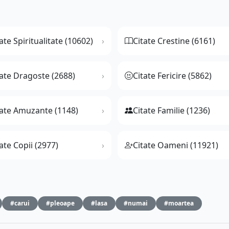
ate Spiritualitate (10602)
Citate Crestine (6161)
tate Dragoste (2688)
Citate Fericire (5862)
tate Amuzante (1148)
Citate Familie (1236)
ate Copii (2977)
Citate Oameni (11921)
#carui
#pleoape
#lasa
#numai
#moartea