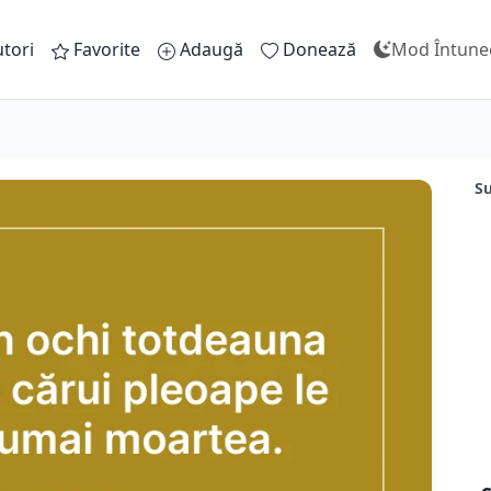
tori
Favorite
Adaugă
Donează
Mod Întune
Su