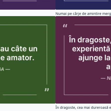
Numai pe cârje de amintire merge
În dragoste, cea mai dureroasă e