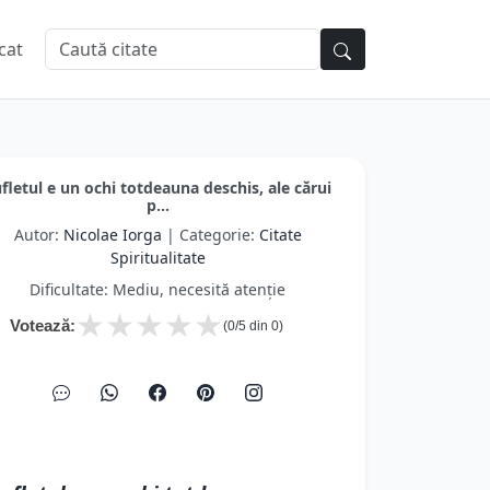
cat
fletul e un ochi totdeauna deschis, ale cărui
p...
Autor:
Nicolae Iorga
| Categorie:
Citate
Spiritualitate
Dificultate: Mediu, necesită atenție
★
★
★
★
★
Votează:
(
0
/5 din
0
)