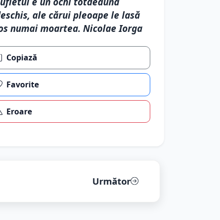
ufletul e un ochi totdeauna
eschis, ale cărui pleoape le lasă
os numai moartea. Nicolae Iorga
Copiază
Favorite
Eroare
Următor