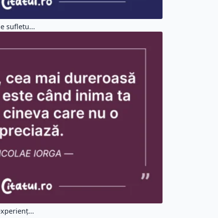
 sufletu...
xperienț...