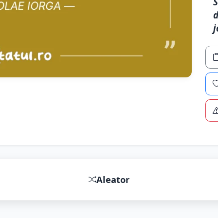
S
d
j
Aleator