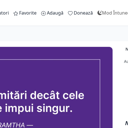
tori
Favorite
Adaugă
Donează
Mod Întune
N
A
N