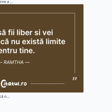
ire a ...
că n...