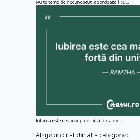
Nu te teme de necunoscut; abordează-l cu...
Iubirea este cea mai puternică forță din...
Alege un citat din altă categorie: