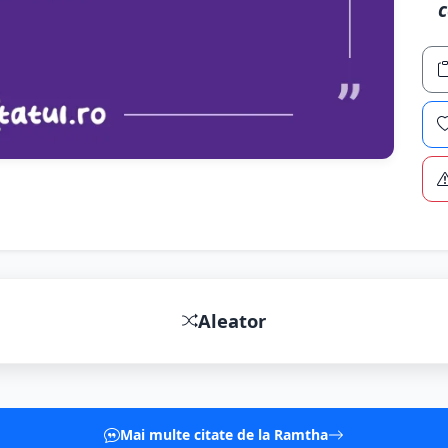
c
Aleator
Mai multe citate de la Ramtha