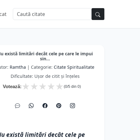
cat
u există limitări decât cele pe care le impui
sin...
utor:
Ramtha
| Categorie:
Citate Spiritualitate
Dificultate: Ușor de citit și înțeles
★
★
★
★
★
Votează:
(
0
/5 din
0
)
u există limitări decât cele pe