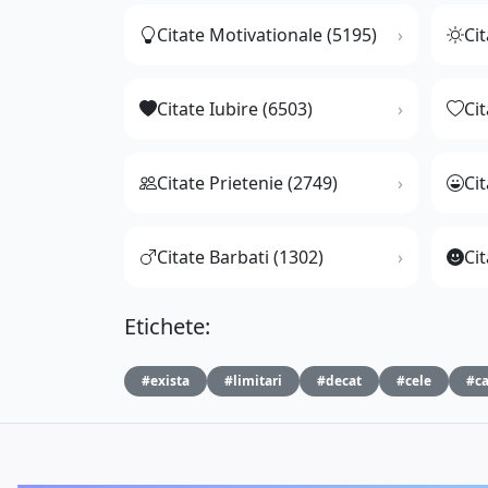
Citate Motivationale (5195)
Cit
Citate Iubire (6503)
Ci
Citate Prietenie (2749)
Ci
Citate Barbati (1302)
Cit
Etichete:
#exista
#limitari
#decat
#cele
#ca