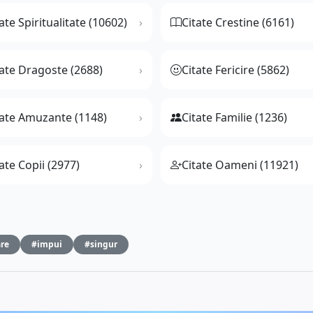
ate Spiritualitate (10602)
Citate Crestine (6161)
tate Dragoste (2688)
Citate Fericire (5862)
tate Amuzante (1148)
Citate Familie (1236)
ate Copii (2977)
Citate Oameni (11921)
re
#impui
#singur