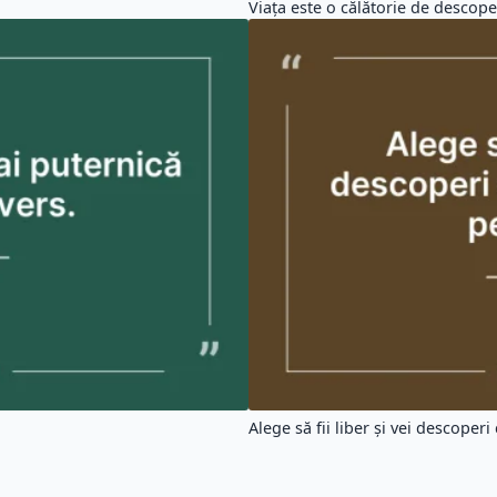
Viața este o călătorie de descoper
Alege să fii liber și vei descoperi 