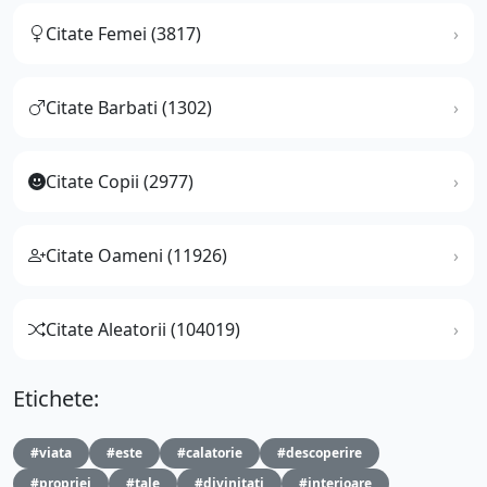
Citate Femei (3817)
Citate Barbati (1302)
Citate Copii (2977)
Citate Oameni (11926)
Citate Aleatorii (104019)
Etichete:
#viata
#este
#calatorie
#descoperire
#propriei
#tale
#divinitati
#interioare