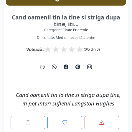
Cand oamenii tin la tine si striga dupa
tine, iti...
Categorie:
Citate Prietenie
Dificultate: Mediu, necesită atenție
★
★
★
★
★
Votează:
(
0
/5 din
0
)
Cand oamenii tin la tine si striga dupa tine,
iti pot intari sufletul Langston Hughes