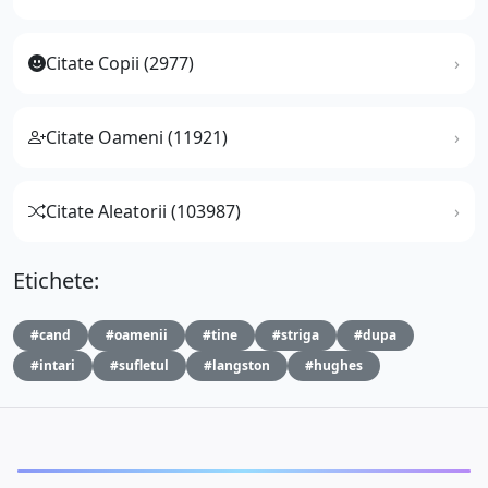
Citate Copii (2977)
Citate Oameni (11921)
Citate Aleatorii (103987)
Etichete:
#cand
#oamenii
#tine
#striga
#dupa
#intari
#sufletul
#langston
#hughes