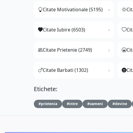
Citate Motivationale (5195)
Cit
Citate Iubire (6503)
Ci
Citate Prietenie (2749)
Ci
Citate Barbati (1302)
Cit
Etichete:
#prietenia
#intre
#oameni
#devine