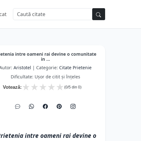
cat
ietenia intre oameni rai devine o comunitate
in ...
Autor:
Aristotel
| Categorie:
Citate Prietenie
Dificultate: Ușor de citit și înțeles
★
★
★
★
★
Votează:
(
0
/5 din
0
)
rietenia intre oameni rai devine o