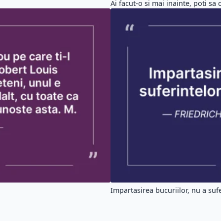
Ai facut-o si mai inainte, poti sa o
Impartasirea bucuriilor, nu a sufer