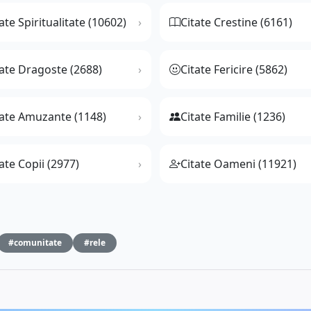
ate Spiritualitate (10602)
Citate Crestine (6161)
tate Dragoste (2688)
Citate Fericire (5862)
tate Amuzante (1148)
Citate Familie (1236)
ate Copii (2977)
Citate Oameni (11921)
#comunitate
#rele