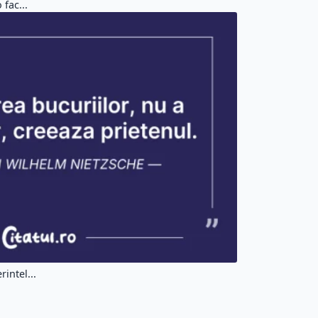
 fac...
intel...