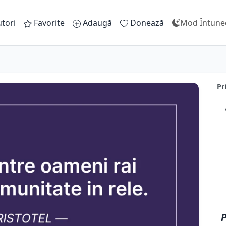
tori
Favorite
Adaugă
Donează
Mod Întune
Pr
P