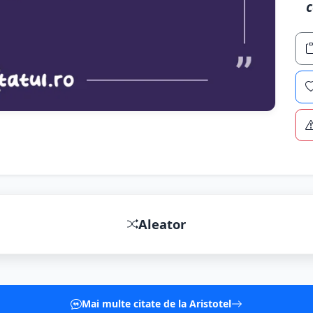
c
Aleator
Mai multe citate de la Aristotel