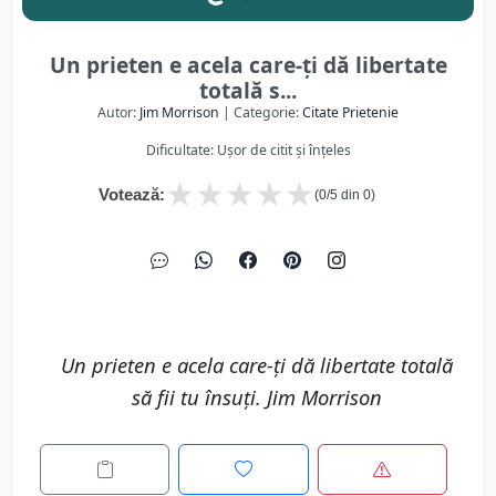
Un prieten e acela care-ţi dă libertate
totală s...
Autor:
Jim Morrison
| Categorie:
Citate Prietenie
Dificultate: Ușor de citit și înțeles
★
★
★
★
★
Votează:
(
0
/5 din
0
)
Un prieten e acela care-ţi dă libertate totală
să fii tu însuţi. Jim Morrison