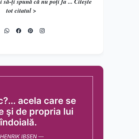
să-ți spună că nu poți fa ... Citește
tot citatul >