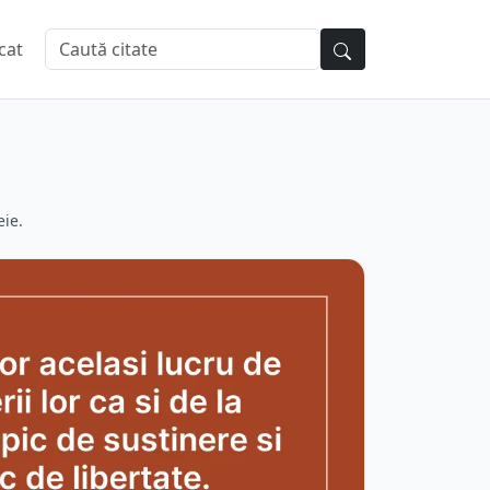
cat
eie.