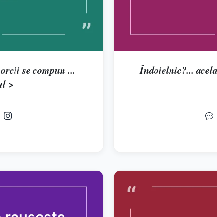
orcii se compun ...
Îndoielnic?... acela 
ul >