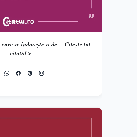
care se îndoieşte şi de ... Citește tot
citatul >