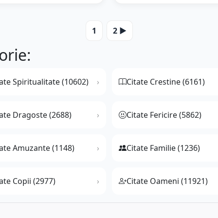
1
2 ▶️
orie:
ate Spiritualitate (10602)
Citate Crestine (6161)
tate Dragoste (2688)
Citate Fericire (5862)
tate Amuzante (1148)
Citate Familie (1236)
ate Copii (2977)
Citate Oameni (11921)