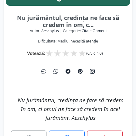
Nu jurământul, credința ne face să
credem în om, c...
Autor:
Aeschylus
| Categorie:
Citate Oameni
Dificultate: Mediu, necesită atenție
★
★
★
★
★
Votează:
(
0
/5 din
0
)
Nu jurământul, credința ne face să credem
în om, ci omul ne face să credem în acel
jurământ. Aeschylus