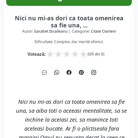
Nici nu mi-as dori ca toata omenirea
sa fie una, ...
Autor:
Garabet Ibraileanu
| Categorie:
Citate Oameni
Dificultate: Complex, dar merită efortul.
★
★
★
★
★
Votează:
(
0
/5 din
0
)
Nici nu mi-as dori ca toata omenirea sa fie
una, sa aiba toti o aceeasi mentalitate, sa se
inchine la aceiasi zei, sa manince toti
aceleasi bucate. Ar fi o plictiseala fara
margini.Omul nu renunta decat la ceea ce