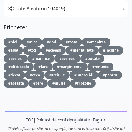
Citate Aleatorii (104019)
Etichete:
#nici
#mias
#dori
#toata
#omenirea
#aiba
#toti
#aceeasi
#mentalitate
#inchine
#aceiasi
#manince
#aceleasi
#bucate
#plictiseala
#fara
#marginiomul
#renunta
#decat
#ceea
#trebuie
#imposibil
#pentru
#aceasta
#cere
#multa
#filozofie
TOS
│
Politică de confidențialitate
│
Tag-uri
Citatele afișate pe site nu ne aparțin, ele sunt extrase din cărți și site-uri